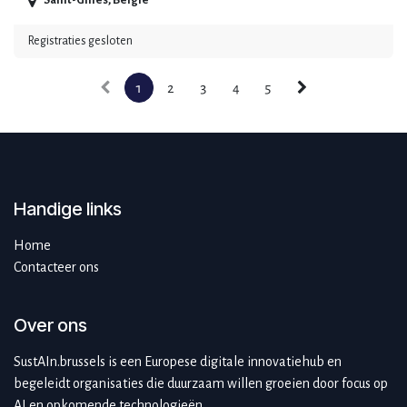
Saint-Gilles
,
België
Registraties gesloten
1
2
3
4
5
Handige links
Home
Contacteer ons
Over ons
SustAIn.brussels is een Europese digitale innovatiehub en
begeleidt organisaties die duurzaam willen groeien door focus op
AI en opkomende technologieën.