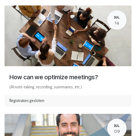
JUL.
14
How can we optimize meetings?
(AI note-taking, recording, summaries, etc.)
Registraties gesloten
JUL.
09