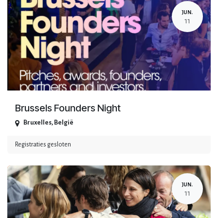
JUN.
11
Brussels Founders Night
Bruxelles
,
België
Registraties gesloten
JUN.
11