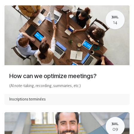
JUIL.
14
How can we optimize meetings?
(AI note-taking, recording, summaries, etc.)
Inscriptions terminées
JUIL.
09