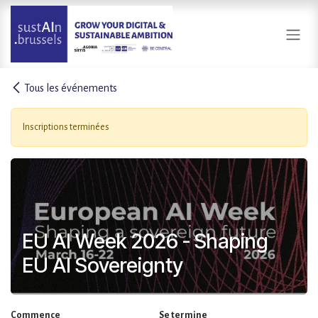
Se rendre au contenu
Tous les événements
Inscriptions terminées
EU AI Week 2026 - Shaping
EU AI Sovereignty
Commence
Se termine