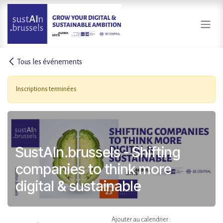
Se rendre au contenu
Tous les événements
Inscriptions terminées
SustAIn.brussels - Shifting
companies to think more
digital & sustainable
Ajouter au calendrier :