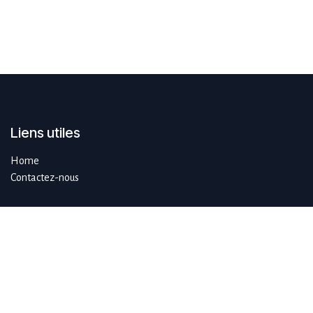
Liens utiles
Home
Contactez-nous
À propos de SustAIn.brussels
SustAIn.brussels est un hub européen d'innovation numérique qui
guide les organisations qui souhaitent se développer de manière
durable en se concentrant sur l'IA et les technologies émergentes.