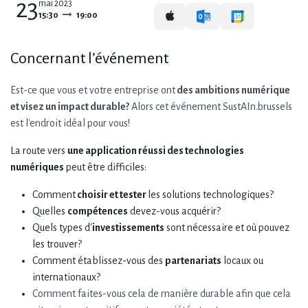
23
mai 2023
15:30
19:00
Concernant l’événement
Est-ce que vous et votre entreprise ont
des ambitions numérique
et visez un impact durable?
Alors cet événement SustAIn.brussels
est l'endroit idéal pour vous!
La route vers
une application réussi des technologies
numériques
peut être difficiles:
Comment
choisir et tester
les solutions technologiques?
Quelles
compétences
devez-vous acquérir?
Quels types d'
investissements
sont nécessaire et où pouvez
les trouver?
Comment établissez-vous des
partenariats
locaux ou
internationaux?
Comment faites-vous cela de manière durable afin que cela