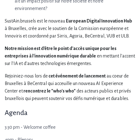
ait un impact positif sur notre société et notre
environnement?
SustAin.brussels est le nouveau
European Digital Innovation Hub
à Bruxelles, crée avec le soutien de la Comission européenne et
Innoviris et coordonné par Sirris, Agoria, BeCentral, VUB et ULB.
Notre mission est d'être le point d'accès unique pour les
entreprises à l'innovation numérique durable
en mettant l'accent
sur l'IA et d'autres technologies émergentes.
​Rejoiniez-nous lors de
cet événement de lancement
au coeur de
Bruxelles à BeCentral qui acceuille un nouveau AI Experience
Center et
rencontrez le "who's who"
des acteurs publics et privés
bruxellois qui peuvent soutenir vos défis numérique et durables.
Agenda
3:30 pm - Welcome coffee
4pm - Plenary ​