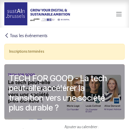
Se rendre au contenu
Tous les événements
Inscriptions terminées
TECH FOR GOOD - La tech
peut-elle accélérer la
transition vers une société
plus durable ?
Ajouter au calendrier :