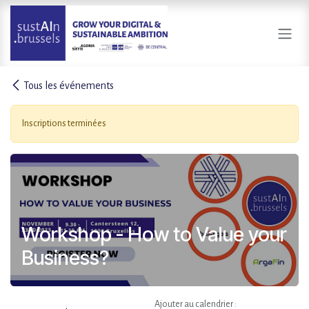
Se rendre au contenu
Tous les événements
Inscriptions terminées
Workshop - How to Value your
Business?
Ajouter au calendrier :