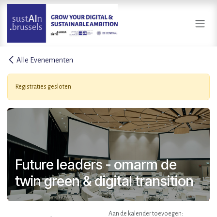
Overslaan naar inhoud
Alle Evenementen
Registraties gesloten
Future leaders - omarm de
twin green & digital transition
Aan de kalender toevoegen: