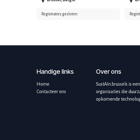
Brussel
,
België
Br
Registraties gesloten
Regist
Handige links
Over ons
Home
SustAIn.brussels is ee
Contacteer ons
organisaties die duurz
opkomende technolog