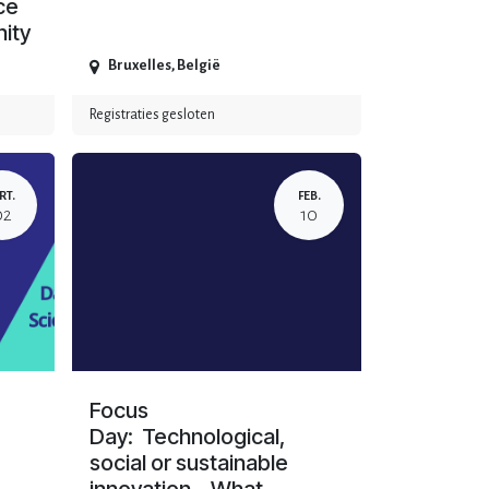
ce
nity
Bruxelles
,
België
Registraties gesloten
RT.
FEB.
02
10
Focus
Day: Technological,
social or sustainable