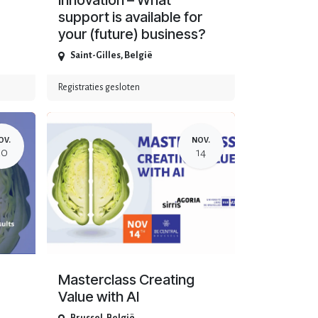
innovation – What
support is available for
your (future) business?
Saint-Gilles
,
België
Registraties gesloten
OV.
NOV.
20
14
Masterclass Creating
Value with AI