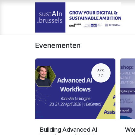
Overslaan naar inhoud
Evenementen
APR.
20
Building Advanced AI
Wor