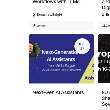
Workflows with LLMs
and
Digi
Bruxelles
,
België
Br
Uitverkocht
Uitve
MRT.
23
Next-Gen AI Assistants
EU 
Sha
Sov