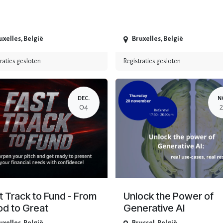
uxelles
,
België
Bruxelles
,
België
raties gesloten
Registraties gesloten
DEC.
N
04
t Track to Fund - From
Unlock the Power of
d to Great
Generative AI