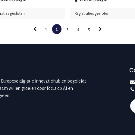
uxelles
,
België
Brussel
,
België
raties gesloten
Registraties gesloten
1
2
3
4
5
C
n Europese digitale innovatiehub en begeleidt
aam willen groeien door focus op AI en
ieën.