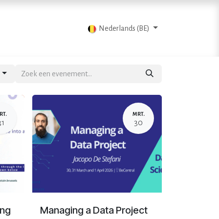
Blog
Contacteer ons
Nederlands (BE)
n
RT.
MRT.
31
30
ing
Managing a Data Project