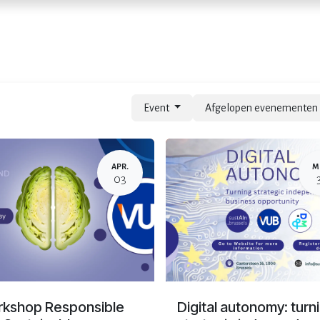
Home
Diensten
Evenementen
Event
Afgelopen evenemente
APR.
M
03
kshop Responsible
Digital autonomy: turn