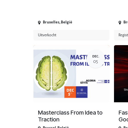
Bruxelles
,
België
Br
Uitverkocht
Regist
DEC.
05
Masterclass From Idea to
Fas
Traction
Goo