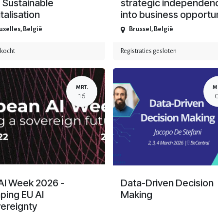
 Sustainable
strategic independen
talisation
into business opportu
uxelles
,
België
Brussel
,
België
rkocht
Registraties gesloten
MRT.
M
16
AI Week 2026 -
Data-Driven Decision
ping EU AI
Making
ereignty