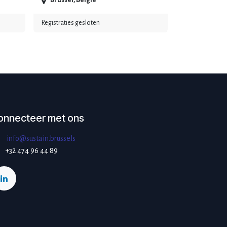
Brussel
,
België
Registraties gesloten
onnecteer met ons
info@sustain.brussels
+32 474 96 44 89