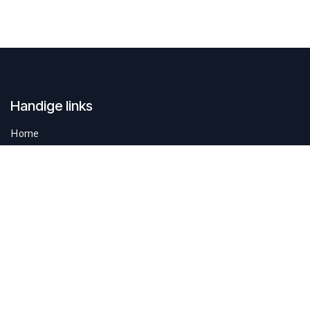
Handige links
Home
Contacteer ons
Over ons
SustAIn.brussels is een Europese digitale innovatiehub en
begeleidt organisaties die duurzaam willen groeien door focus op
AI en opkomende technologieën.
Connecteer met ons