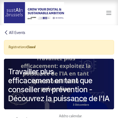
Skip to Content
All Events
Registrations
Closed
Travailler plus
efficacement en tant que
conseiller en prévention -
Découvrez la puissance de l'IA
Add to calendar: