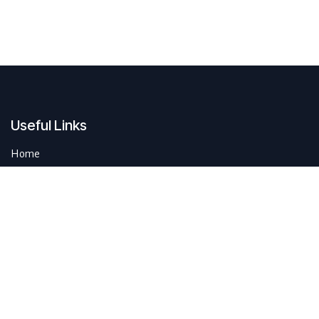
Useful Links
Home
Contact us
About us
Do you have questions about sustAIn.brussels? Or are you looking
for answers to your digital and sustainable challenges?
We'd love to be of assistance.